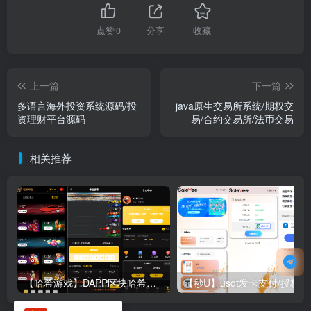
点赞
0
分享
收藏
上一篇
下一篇
多语言海外投资系统源码/投
java原生交易所系统/期权交
资理财平台源码
易/合约交易所/法币交易
相关推荐
【哈希游戏】DAPP区块哈希竞彩/哈希值游戏/28游戏/usdt游戏/区块链游戏
【秒U】us