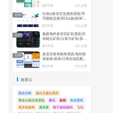
2年前
15人点赞
白色ui多语言交易所系统/币
TOP6
币期权交易/IEO认购/跟单/锁
仓理财
3年前
15人点赞
最新海外多语言矿机系统/区
TOP7
块链云矿机/云算力矿机/多级
分销
3年前
15人点赞
多语言抢单刷单系统/海外抢
TOP8
单刷单/派单/订单自动匹配/
业务员/代理
3年前
15人点赞
标签云
黑色空降
黑白主题交易所
黄金白银交易系统
麻豆
鲸探
鱼苗授权
高并发架构
高并发
骰子游戏源码
飞鸟