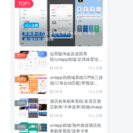
TOP1
15人点赞
新版多语言亚马逊抢单刷单系统/卡单连
单/海外抢单刷单
运营版淘金反波胆系
TOP2
统/uniapp前端/足球体育综合
娱乐系统/全自动采集
3年前
15人点赞
uniapp伪商城系统/CP快三游
TOP3
戏/订单自动匹配/带预设/代
理后台
2年前
15人点赞
酒店抢单刷单系统/多语言酒
TOP4
店刷单/卡单连单/前端uinapp
2年前
15人点赞
uniapp前端/海外旅游酒店抢
TOP5
单刷单系统/连单卡单