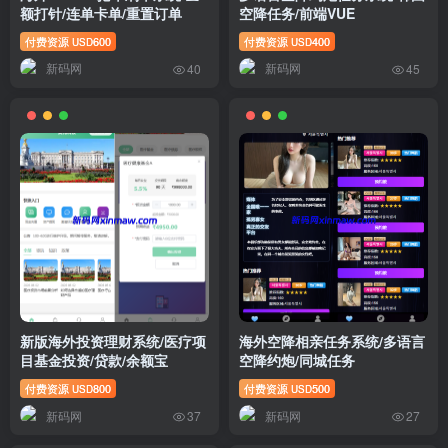
额打针/连单卡单/重置订单
空降任务/前端VUE
付费资源
600
付费资源
400
USD
USD
新码网
新码网
40
45
新版海外投资理财系统/医疗项
海外空降相亲任务系统/多语言
目基金投资/贷款/余额宝
空降约炮/同城任务
付费资源
800
付费资源
500
USD
USD
新码网
新码网
37
27