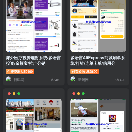
海外医疗投资理财系统/多语言
多语言AliExpress商城刷单系
投资/余额宝/推广分销
统/打针/连单卡单/信用分
付费资源
400
付费资源
600
USD
USD
新码网
新码网
48
49