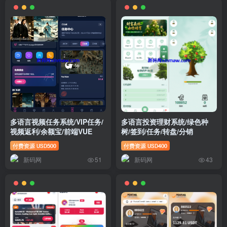
多语言视频任务系统/VIP任务/
多语言投资理财系统/绿色种
视频返利/余额宝/前端VUE
树/签到/任务/转盘/分销
付费资源
500
付费资源
400
USD
USD
新码网
新码网
51
43