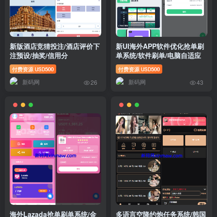
新版酒店竞猜投注/酒店评价下
新UI海外APP软件优化抢单刷
注预设/抽奖/信用分
单系统/软件刷单/电脑自适应
付费资源
500
付费资源
500
USD
USD
新码网
新码网
26
43
海外Lazada抢单刷单系统/金
多语言空降约炮任务系统/韩国