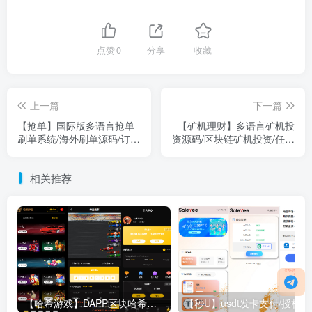
点赞
0
分享
收藏
上一篇
下一篇
【抢单】国际版多语言抢单
【矿机理财】多语言矿机投
刷单系统/海外刷单源码/订单
资源码/区块链矿机投资/任务
自动匹配系统
邀请裂变/前端uinapp
相关推荐
【哈希游戏】DAPP区块哈希竞彩/哈希值游戏/28游戏/usdt游戏/区块链游戏
【秒U】us