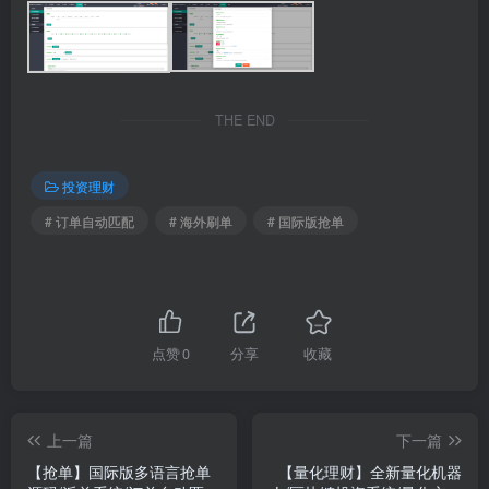
THE END
投资理财
# 订单自动匹配
# 海外刷单
# 国际版抢单
点赞
0
分享
收藏
上一篇
下一篇
【抢单】国际版多语言抢单
【量化理财】全新量化机器