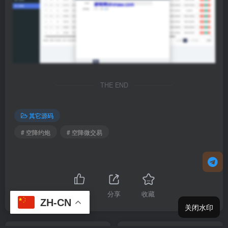
THE END
其它源码
# 空降约炮
# 空降微交易
点赞
10
分享
收藏
ZH-CN
关闭水印