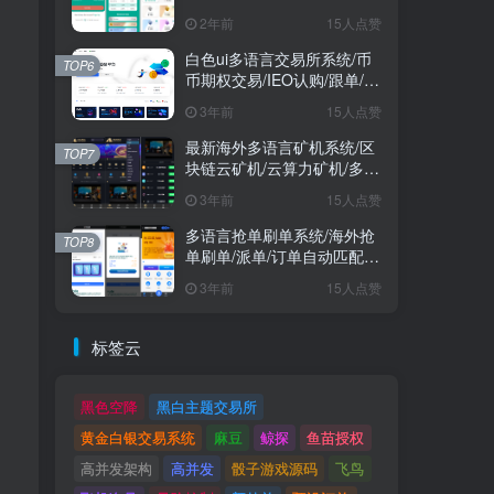
2年前
15人点赞
白色ui多语言交易所系统/币
TOP6
币期权交易/IEO认购/跟单/锁
仓理财
3年前
15人点赞
最新海外多语言矿机系统/区
TOP7
块链云矿机/云算力矿机/多级
分销
3年前
15人点赞
多语言抢单刷单系统/海外抢
TOP8
单刷单/派单/订单自动匹配/
业务员/代理
3年前
15人点赞
标签云
黑色空降
黑白主题交易所
黄金白银交易系统
麻豆
鲸探
鱼苗授权
高并发架构
高并发
骰子游戏源码
飞鸟