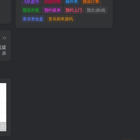
飞机盗号
风险控制
额外单
预设订单
预设开奖
预约派单
预约上门
预生成k线
音乐资金盘
音乐刷单源码
篇
无提
示
【tg监控】TRX/ETH/BSC/okc/四链钱包地址监控/Telegram监控机器人源码
【TG机器人】新版TG统计机器人/Telegram记账机器人/自动记账