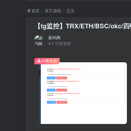
首页
其它源码
正文
【tg监控】TRX/ETH/BSC/ok
新码网
4个月前更新
付费资源