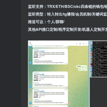
监听支持：TRX/ETH/BSC/okc四条链的钱包
监听类型：转入转出/tg播报/会员机制/关键词
推送可达：个人/群聊/
其他API接口定制/程序定制开发/机器人定制