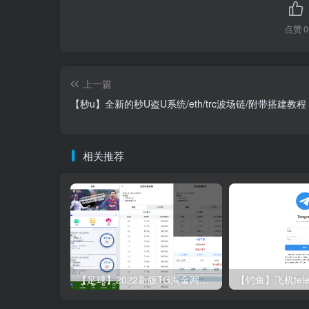
点赞
0
上一篇
【秒u】全新的秒U盗U系统/eth/trc波场链/附带搭建教程
相关推荐
【足球】2022新版TG淘金网反波胆系统/usdt充值/双语言球盘/下注系统