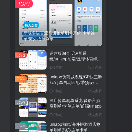
TOP1
15人点赞
新版多语言亚马逊抢单刷单系统/卡单连
单/海外抢单刷单
运营版淘金反波胆系
TOP2
统/uniapp前端/足球体育综合
娱乐系统/全自动采集
3年前
15人点赞
uniapp伪商城系统/CP快三游
TOP3
戏/订单自动匹配/带预设/代
理后台
2年前
15人点赞
酒店抢单刷单系统/多语言酒
TOP4
店刷单/卡单连单/前端uinapp
2年前
15人点赞
uniapp前端/海外旅游酒店抢
TOP5
单刷单系统/连单卡单