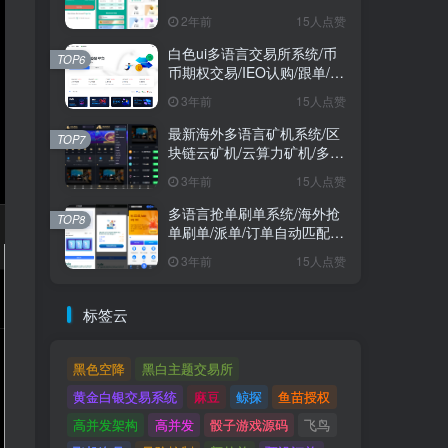
2年前
15人点赞
白色ui多语言交易所系统/币
TOP6
币期权交易/IEO认购/跟单/锁
仓理财
3年前
15人点赞
最新海外多语言矿机系统/区
TOP7
块链云矿机/云算力矿机/多级
分销
3年前
15人点赞
多语言抢单刷单系统/海外抢
TOP8
单刷单/派单/订单自动匹配/
业务员/代理
3年前
15人点赞
标签云
黑色空降
黑白主题交易所
黄金白银交易系统
麻豆
鲸探
鱼苗授权
高并发架构
高并发
骰子游戏源码
飞鸟