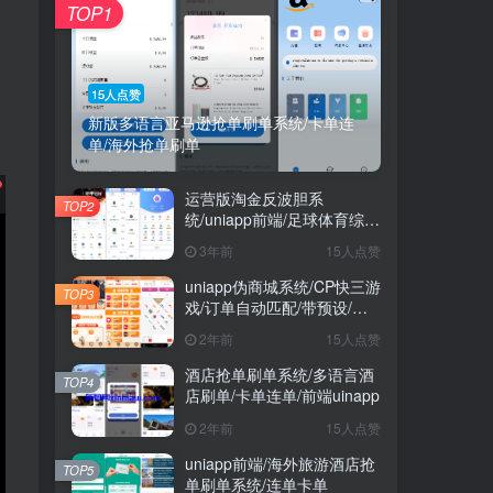
TOP1
15人点赞
新版多语言亚马逊抢单刷单系统/卡单连
单/海外抢单刷单
运营版淘金反波胆系
TOP2
统/uniapp前端/足球体育综合
娱乐系统/全自动采集
3年前
15人点赞
uniapp伪商城系统/CP快三游
TOP3
戏/订单自动匹配/带预设/代
理后台
2年前
15人点赞
酒店抢单刷单系统/多语言酒
TOP4
店刷单/卡单连单/前端uinapp
2年前
15人点赞
uniapp前端/海外旅游酒店抢
TOP5
单刷单系统/连单卡单