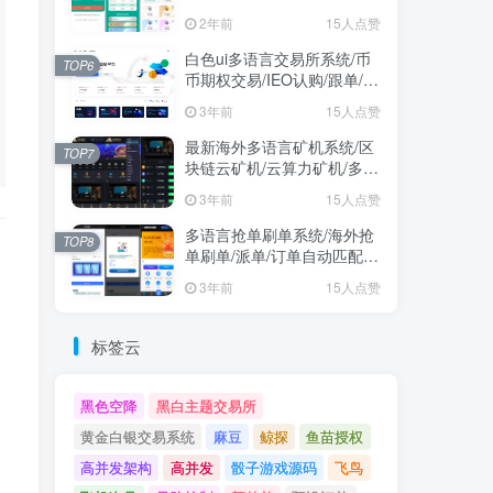
2年前
15人点赞
白色ui多语言交易所系统/币
TOP6
币期权交易/IEO认购/跟单/锁
仓理财
3年前
15人点赞
最新海外多语言矿机系统/区
TOP7
块链云矿机/云算力矿机/多级
分销
3年前
15人点赞
多语言抢单刷单系统/海外抢
TOP8
单刷单/派单/订单自动匹配/
业务员/代理
3年前
15人点赞
标签云
黑色空降
黑白主题交易所
黄金白银交易系统
麻豆
鲸探
鱼苗授权
高并发架构
高并发
骰子游戏源码
飞鸟