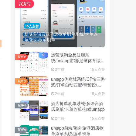
TOP1
15人点赞
新版多语言亚马逊抢单刷单系统/卡单连
单/海外抢单刷单
运营版淘金反波胆系
TOP2
统/uniapp前端/足球体育综合
娱乐系统/全自动采集
3年前
15人点赞
uniapp伪商城系统/CP快三游
TOP3
戏/订单自动匹配/带预设/代
理后台
2年前
15人点赞
酒店抢单刷单系统/多语言酒
TOP4
店刷单/卡单连单/前端uinapp
2年前
15人点赞
uniapp前端/海外旅游酒店抢
TOP5
单刷单系统/连单卡单