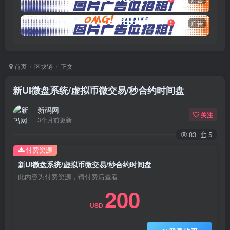
广告
首页
区块链
正文
新UI微盘系统/虚拟币微交易/秒合约时间盘
新码网
关注
3个月前更新
83
5
付费资源
新UI微盘系统/虚拟币微交易/秒合约时间盘
此内容为付费资源，请付费后查看
200
USD