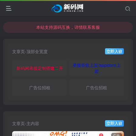
本站支持源码互换，详情联系客服
本站资源可直接使用usdt购买下载
本站支持源码互换，详情联系客服
文章页-顶部全宽度
立即入驻
承接谷歌上架/appstore上
新码网承接定制搭建二开
架
广告位招租
广告位招租
文章页-主内容
立即入驻
广告