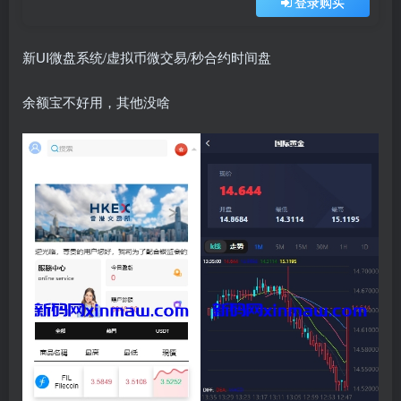
登录购买
新UI微盘系统/虚拟币微交易/秒合约时间盘
余额宝不好用，其他没啥