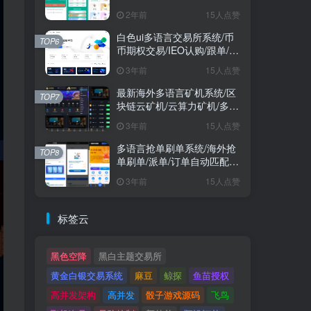
2年前
15人点赞
白色ui多语言交易所系统/币
TOP6
币期权交易/IEO认购/跟单/锁
仓理财
3年前
15人点赞
最新海外多语言矿机系统/区
TOP7
块链云矿机/云算力矿机/多级
分销
3年前
15人点赞
多语言抢单刷单系统/海外抢
TOP8
单刷单/派单/订单自动匹配/
业务员/代理
3年前
15人点赞
标签云
黑色空降
黑白主题交易所
黄金白银交易系统
麻豆
鲸探
鱼苗授权
高并发架构
高并发
骰子游戏源码
飞鸟