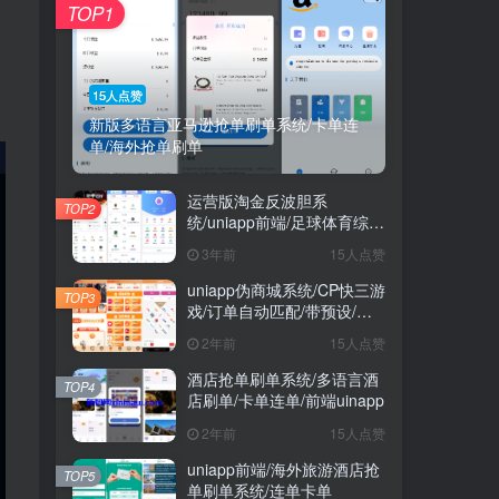
TOP1
15人点赞
新版多语言亚马逊抢单刷单系统/卡单连
单/海外抢单刷单
运营版淘金反波胆系
TOP2
统/uniapp前端/足球体育综合
娱乐系统/全自动采集
3年前
15人点赞
uniapp伪商城系统/CP快三游
TOP3
戏/订单自动匹配/带预设/代
理后台
2年前
15人点赞
酒店抢单刷单系统/多语言酒
TOP4
店刷单/卡单连单/前端uinapp
2年前
15人点赞
uniapp前端/海外旅游酒店抢
TOP5
单刷单系统/连单卡单