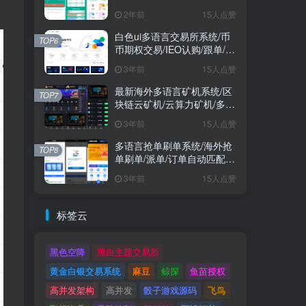
2年前
15人点赞
白色ui多语言交易所系统/币
TOP6
币期权交易/IEO认购/跟单/锁
仓理财
3年前
15人点赞
最新海外多语言矿机系统/区
TOP7
块链云矿机/云算力矿机/多级
分销
3年前
15人点赞
多语言抢单刷单系统/海外抢
TOP8
单刷单/派单/订单自动匹配/
业务员/代理
3年前
15人点赞
标签云
黑色空降
黑白主题交易所
黄金白银交易系统
麻豆
鲸探
鱼苗授权
高并发架构
高并发
骰子游戏源码
飞鸟