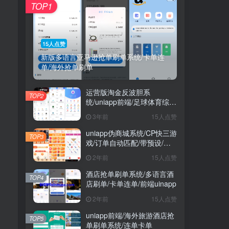
TOP1
，
15人点赞
新版多语言亚马逊抢单刷单系统/卡单连
单/海外抢单刷单
运营版淘金反波胆系
TOP2
统/uniapp前端/足球体育综合
娱乐系统/全自动采集
3年前
15人点赞
uniapp伪商城系统/CP快三游
TOP3
戏/订单自动匹配/带预设/代
理后台
2年前
15人点赞
酒店抢单刷单系统/多语言酒
TOP4
店刷单/卡单连单/前端uinapp
2年前
15人点赞
uniapp前端/海外旅游酒店抢
TOP5
单刷单系统/连单卡单