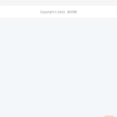
Copyright © 2023 ·
新码网