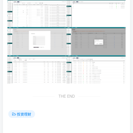
THE END
投资理财