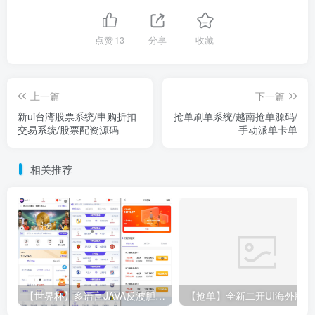
点赞
13
分享
收藏
上一篇
下一篇
新ui台湾股票系统/申购折扣
抢单刷单系统/越南抢单源码/
交易系统/股票配资源码
手动派单卡单
相关推荐
【世界杯】多语言JAVA反波胆/红利宝/进球乐+裂变+VIP+代理/全开源
【抢