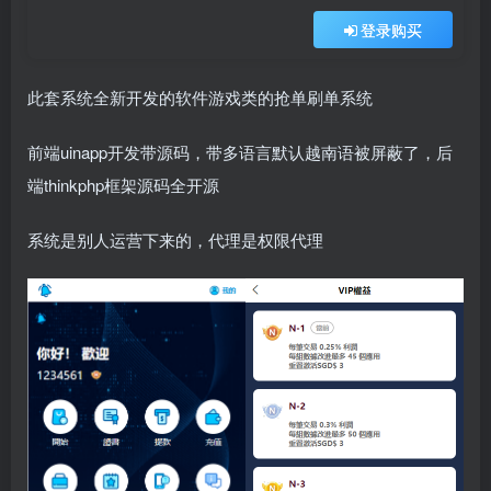
登录购买
此套系统全新开发的软件游戏类的抢单刷单系统
前端uinapp开发带源码，带多语言默认越南语被屏蔽了，后
端thinkphp框架源码全开源
系统是别人运营下来的，代理是权限代理