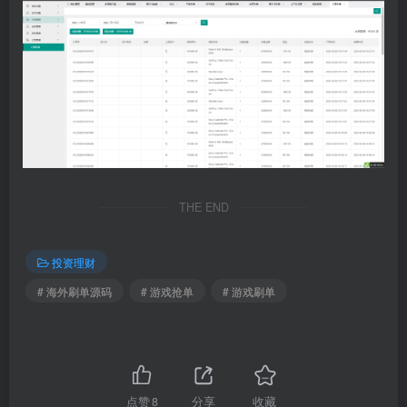
THE END
投资理财
# 海外刷单源码
# 游戏抢单
# 游戏刷单
点赞
8
分享
收藏