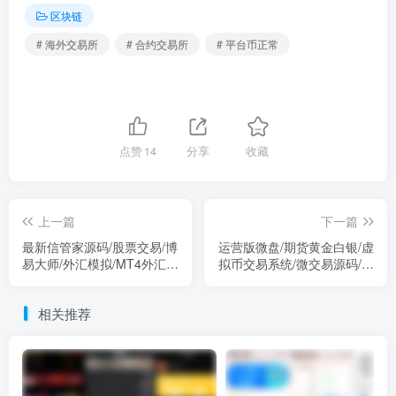
点赞
14
分享
收藏
上一篇
下一篇
最新信管家源码/股票交易/博
运营版微盘/期货黄金白银/虚
易大师/外汇模拟/MT4外汇/
拟币交易系统/微交易源码/代
虚拟币交易
理后台/用户风控
相关推荐
【哈希游戏】DAPP区块哈希竞彩/哈希值游戏/28游戏/usdt游戏/区块链游戏
【秒U】us