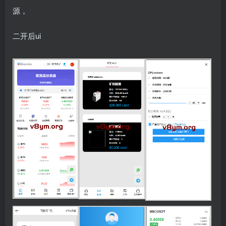
源，
二开后ui