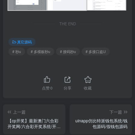
THE END
其它源码
# 秒u
# 多模板秒u
# 接码秒u
# 多接口盗U
点赞
0
分享
收藏
上一篇
下一篇
【cp开奖】最新澳门六合彩
uinapp仿比特派钱包系统/钱
开奖网/六合彩开奖系统/开奖
包源码/假钱包源码
论坛