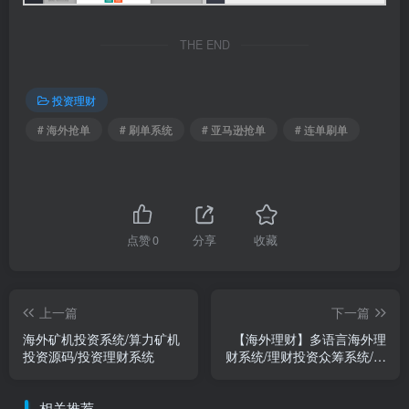
THE END
投资理财
# 海外抢单
# 刷单系统
# 亚马逊抢单
# 连单刷单
点赞
0
分享
收藏
上一篇
下一篇
海外矿机投资系统/算力矿机
【海外理财】多语言海外理
投资源码/投资理财系统
财系统/理财投资众筹系统/前
端vue
相关推荐