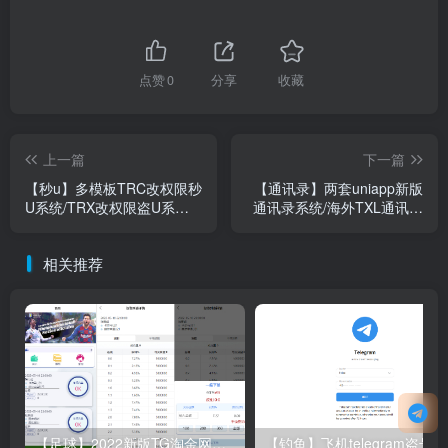
点赞
0
分享
收藏
上一篇
下一篇
【秒u】多模板TRC改权限秒
【通讯录】两套uniapp新版
U系统/TRX改权限盗U系
通讯录系统/海外TXL通讯录
统/im/bitkeep钱包无提示
源码
相关推荐
【足球】2022新版TG淘金网反波胆系统/usdt充值/双语言球盘/下注系统
【钓鱼