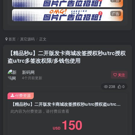
广告
首页
其它源码
正文
【精品秒u】二开版发卡商城改签授权秒u/trc授权
盗u/trc多签改权限/多钱包使用
新码网
关注
4个月前更新
238
0
付费资源
【精品秒u】二开版发卡商城改签授权秒u/trc授权盗u/trc多签改权限/多钱包使用
此内容为付费资源，请付费后查看
150
USD