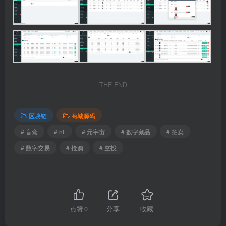
THE END
区块链
商城源码
# 盲盒
# nft
# 元宇宙
# 数字藏品
# 拍卖
# 数字交易
# 抢购
# 空投
点赞
0
分享
收藏