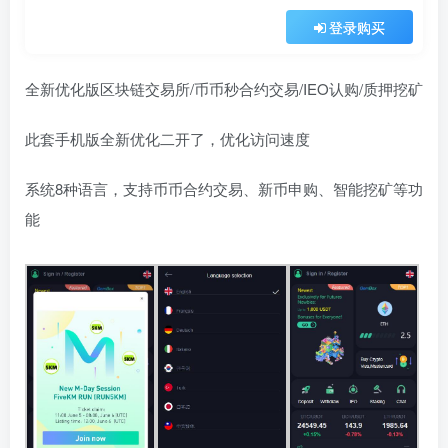
登录购买
全新优化版区块链交易所/币币秒合约交易/IEO认购/质押挖矿
此套手机版全新优化二开了，优化访问速度
系统8种语言，支持币币合约交易、新币申购、智能挖矿等功
能