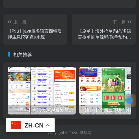
上一篇
下一篇
【秒u】java版多语言四链质
【刷单】海外抢单系统/多语
押生息挖矿盗u系统
言抢单刷单源码/派单预约派
单系统
相关推荐
【世界杯】多语言JAVA反波胆/红利宝/进球乐+裂变+VIP+代理/全开源
【抢
ZH-CN
Copyright © 2023 ·
新码网