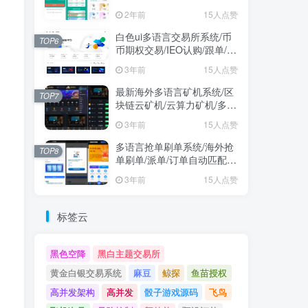
2年前
15人点赞
白色ui多语言交易所系统/币
TOP6
币期权交易/IEO认购/跟单/锁
仓理财
3年前
15人点赞
最新海外多语言矿机系统/区
TOP7
块链云矿机/云算力矿机/多级
分销
3年前
15人点赞
多语言抢单刷单系统/海外抢
TOP8
单刷单/派单/订单自动匹配/
业务员/代理
3年前
15人点赞
标签云
黑色空降
黑白主题交易所
黄金白银交易系统
麻豆
鲸探
鱼苗授权
高并发架构
高并发
骰子游戏源码
飞鸟