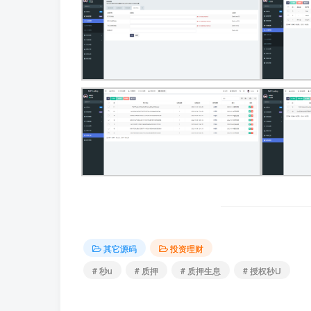
其它源码
投资理财
# 秒u
# 质押
# 质押生息
# 授权秒U