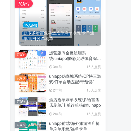
TOP1
15人点赞
新版多语言亚马逊抢单刷单系统/卡单连
单/海外抢单刷单
运营版淘金反波胆系
TOP2
统/uniapp前端/足球体育综合
娱乐系统/全自动采集
3年前
15人点赞
uniapp伪商城系统/CP快三游
TOP3
戏/订单自动匹配/带预设/代
理后台
2年前
15人点赞
酒店抢单刷单系统/多语言酒
TOP4
店刷单/卡单连单/前端uinapp
2年前
15人点赞
uniapp前端/海外旅游酒店抢
TOP5
单刷单系统/连单卡单