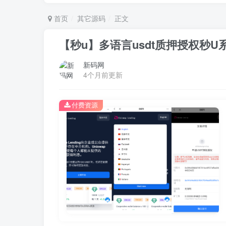
首页
其它源码
正文
【秒u】多语言usdt质押授权秒U系统
新码网
4个月前更新
付费资源