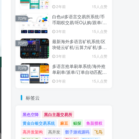
2年前
15人点赞
白色ui多语言交易所系统/币
TOP6
币期权交易/IEO认购/跟单/锁
仓理财
3年前
15人点赞
最新海外多语言矿机系统/区
TOP7
块链云矿机/云算力矿机/多级
分销
3年前
15人点赞
多语言抢单刷单系统/海外抢
TOP8
单刷单/派单/订单自动匹配/
业务员/代理
3年前
15人点赞
标签云
黑色空降
黑白主题交易所
黄金白银交易系统
麻豆
鲸探
鱼苗授权
高并发架构
高并发
骰子游戏源码
飞鸟