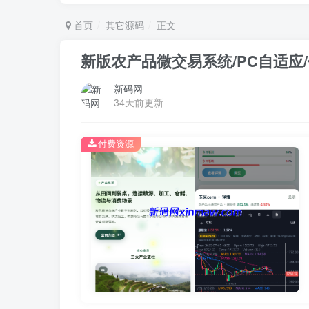
首页
其它源码
正文
新版农产品微交易系统/PC自适应
新码网
34天前更新
付费资源