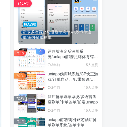
TOP1
15人点赞
新版多语言亚马逊抢单刷单系统/卡单连
单/海外抢单刷单
运营版淘金反波胆系
TOP2
统/uniapp前端/足球体育综合
娱乐系统/全自动采集
3年前
15人点赞
uniapp伪商城系统/CP快三游
TOP3
戏/订单自动匹配/带预设/代
理后台
2年前
15人点赞
酒店抢单刷单系统/多语言酒
TOP4
店刷单/卡单连单/前端uinapp
2年前
15人点赞
uniapp前端/海外旅游酒店抢
TOP5
单刷单系统/连单卡单