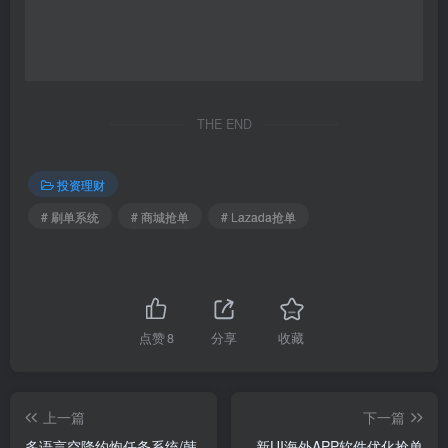
点赞
8
分享
收藏
上一篇
下一篇
多语言空降约炮任务系统/韩
新UI海外APP软件优化抢单
国空降任务/前端VUE
刷单系统/软件刷单/电脑自适
应
相关推荐
【世界杯】多语言JAVA反波胆/红利宝/进球乐+裂变+VIP+代理/全开源
【抢