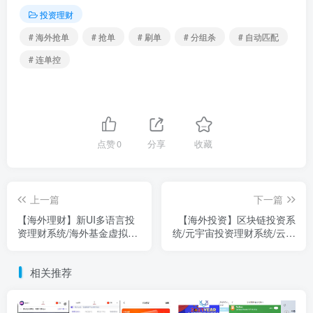
投资理财
# 海外抢单
# 抢单
# 刷单
# 分组杀
# 自动匹配
# 连单控
点赞
0
分享
收藏
上一篇
下一篇
【海外理财】新UI多语言投
【海外投资】区块链投资系
资理财系统/海外基金虚拟币
统/元宇宙投资理财系统/云矿
投资返利源码
机投资
相关推荐