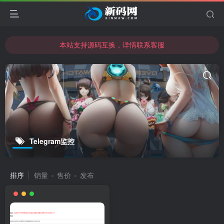
本站支持源码互换，详情联系客服
本站资源可直接使用usdt购买下载
本站支持源码互换，详情联系客服
Telegram监控
排序
销量
售价
发布