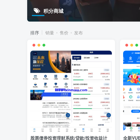
积分商城
排序
销量
售价
发布
股票债券投资理财系统/贷款/投资收益计
全新VU