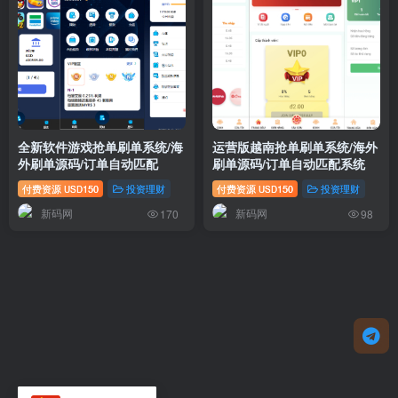
全新软件游戏抢单刷单系统/海
运营版越南抢单刷单系统/海外
外刷单源码/订单自动匹配
刷单源码/订单自动匹配系统
付费资源
150
投资理财
付费资源
150
投资理财
USD
USD
新码网
新码网
170
98