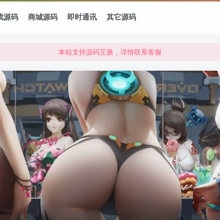
本站资源可直接使用usdt购买下载
戏源码
商城源码
即时通讯
其它源码
本站支持源码互换，详情联系客服
本站资源可直接使用usdt购买下载
本站支持源码互换，详情联系客服