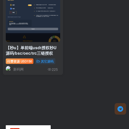
【秒u】单前端usdt授权秒U
源码/bsc/oec/trc三链授权
付费资源
150
其它源码
USD
新码网
225