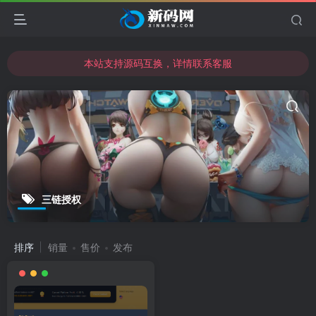
本站支持源码互换，详情联系客服
本站资源可直接使用usdt购买下载
本站支持源码互换，详情联系客服
三链授权
排序
销量
售价
发布