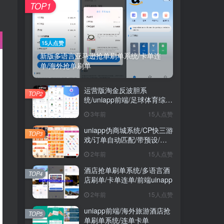
TOP1
15人点赞
新版多语言亚马逊抢单刷单系统/卡单连
单/海外抢单刷单
运营版淘金反波胆系
TOP2
统/uniapp前端/足球体育综合
娱乐系统/全自动采集
3年前
15人点赞
uniapp伪商城系统/CP快三游
TOP3
戏/订单自动匹配/带预设/代
理后台
2年前
15人点赞
酒店抢单刷单系统/多语言酒
TOP4
店刷单/卡单连单/前端uinapp
2年前
15人点赞
uniapp前端/海外旅游酒店抢
TOP5
单刷单系统/连单卡单