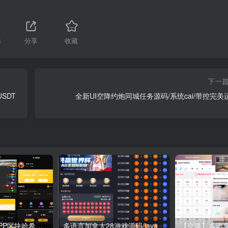
4
分享
收藏
下一
SDT
全新UI空降约炮同城任务源码/系统cai/带控完美
【哈希游戏】DAPP区块哈希竞彩/哈希值游戏/28游戏/usdt游戏/区块链游戏
多语言加拿大28游戏源码/java开发pc28系统