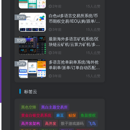
2年前
15人点赞
白色ui多语言交易所系统/币
TOP6
币期权交易/IEO认购/跟单/锁
仓理财
3年前
15人点赞
最新海外多语言矿机系统/区
TOP7
块链云矿机/云算力矿机/多级
分销
3年前
15人点赞
多语言抢单刷单系统/海外抢
TOP8
单刷单/派单/订单自动匹配/
业务员/代理
3年前
15人点赞
标签云
黑色空降
黑白主题交易所
黄金白银交易系统
麻豆
鲸探
鱼苗授权
高并发架构
高并发
骰子游戏源码
飞鸟