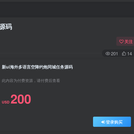
源码
关注
201
14
新ui海外多语言空降约炮同城任务源码
此内容为付费资源，请付费后查看
200
USD
登录购买