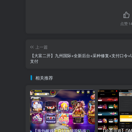
点赞
1
上一篇
【大富二开】九州国际+全新后台+采种修复+支付口令+U
支付
相关推荐
【海外游戏】Cocos纯源码越南语电玩拉霸捕鱼游戏3套UI/带控制/视频教程