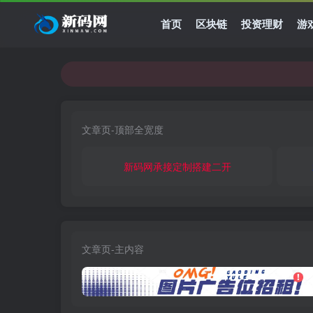
首页
区块链
投资理财
游
文章页-顶部全宽度
新码网承接定制搭建二开
文章页-主内容