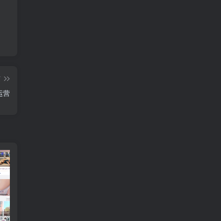
篇
运营
【空降】多语言空降约炮同城任务源码/空降系统彩/带控/前端vue
【空降】黑色版空降约炮同城任务源码/空降任务系统cai带控