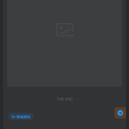
THE END
商城源码
点赞
13
分享
收藏
上一篇
下一篇
uniapp伪商城系统/CP快三
多语言伪商城系统/海外
游戏/订单自动匹配/带预设/
Tiktok点赞下注/竞猜下注/开