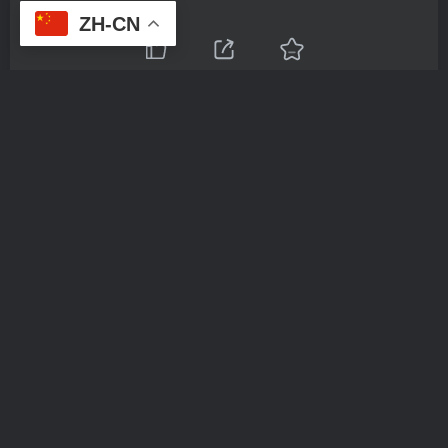
代理后台
奖预设
ZH-CN
相关推荐
【跨境电商】商谷最新版跨境电商系统/多语言商城系统/外贸商城系统/产品库一键选品
【空
Copyright © 2023 ·
新码网