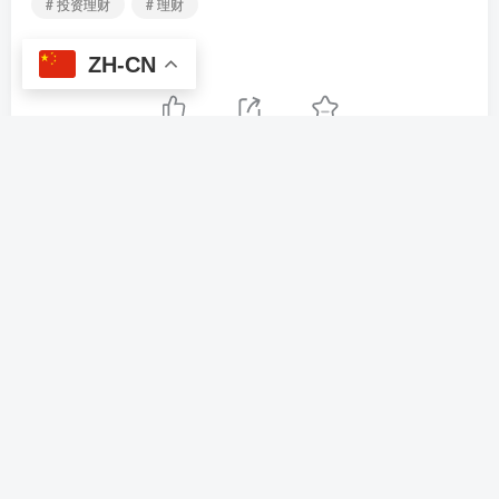
# 投资理财
# 理财
ZH-CN
点赞
10
分享
收藏
上一篇
下一篇
uniapp前端/海外旅游酒店抢
多语言海外点赞任务系统/余
单刷单系统/连单卡单
额宝/国际任务点赞源码
相关推荐