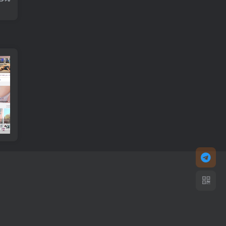
【空降】多语言空降约炮同城任务源码/空降系统彩/带控/前端vue
【空降】黑色版空降约炮同城任务源码/空降任务系统cai带控