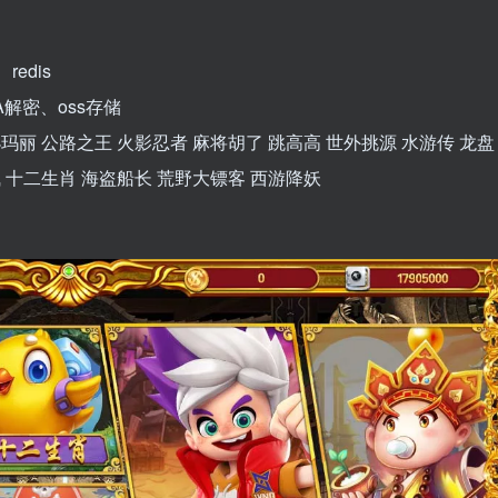
redis
A解密、oss存储
玛丽 公路之王 火影忍者 麻将胡了 跳高高 世外挑源 水游传 龙盘
双飞 十二生肖 海盗船长 荒野大镖客 西游降妖