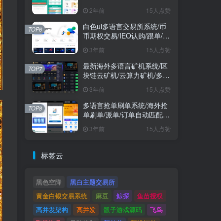
2年前
15人点赞
白色ui多语言交易所系统/币
TOP6
币期权交易/IEO认购/跟单/锁
仓理财
3年前
15人点赞
最新海外多语言矿机系统/区
TOP7
块链云矿机/云算力矿机/多级
分销
3年前
15人点赞
多语言抢单刷单系统/海外抢
TOP8
单刷单/派单/订单自动匹配/
业务员/代理
3年前
15人点赞
标签云
黑色空降
黑白主题交易所
黄金白银交易系统
麻豆
鲸探
鱼苗授权
高并发架构
高并发
骰子游戏源码
飞鸟