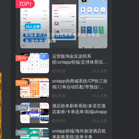
TOP1
15人点赞
新版多语言亚马逊抢单刷单系统/卡单连
单/海外抢单刷单
运营版淘金反波胆系
TOP2
统/uniapp前端/足球体育综合
娱乐系统/全自动采集
3年前
15人点赞
uniapp伪商城系统/CP快三游
TOP3
戏/订单自动匹配/带预设/代
理后台
2年前
15人点赞
酒店抢单刷单系统/多语言酒
TOP4
店刷单/卡单连单/前端uinapp
2年前
15人点赞
uniapp前端/海外旅游酒店抢
TOP5
单刷单系统/连单卡单