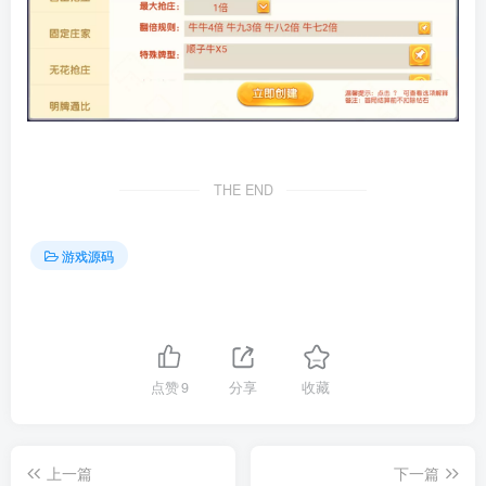
THE END
游戏源码
点赞
9
分享
收藏
上一篇
下一篇