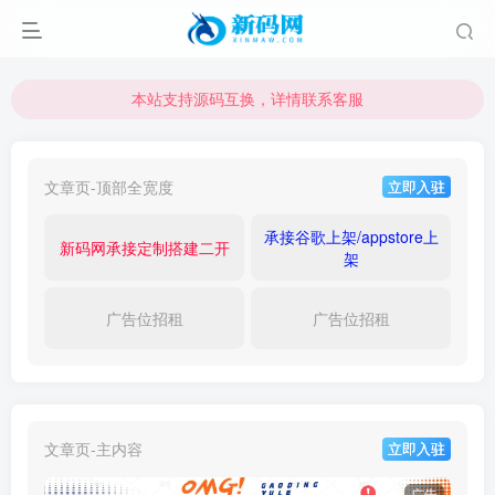
本站支持源码互换，详情联系客服
本站资源可直接使用usdt购买下载
本站支持源码互换，详情联系客服
文章页-顶部全宽度
立即入驻
承接谷歌上架/appstore上
新码网承接定制搭建二开
架
广告位招租
广告位招租
文章页-主内容
立即入驻
广告