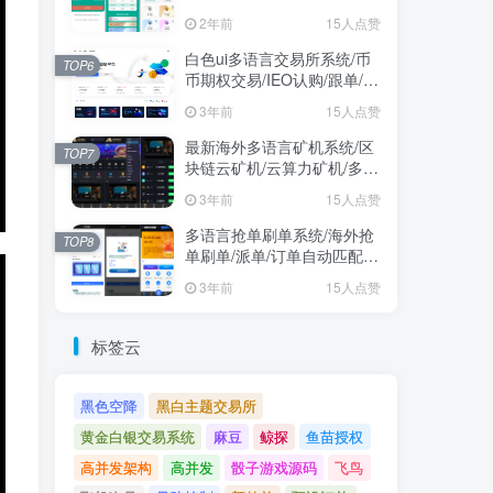
2年前
15人点赞
白色ui多语言交易所系统/币
TOP6
币期权交易/IEO认购/跟单/锁
仓理财
3年前
15人点赞
最新海外多语言矿机系统/区
TOP7
块链云矿机/云算力矿机/多级
分销
3年前
15人点赞
多语言抢单刷单系统/海外抢
TOP8
单刷单/派单/订单自动匹配/
业务员/代理
3年前
15人点赞
标签云
黑色空降
黑白主题交易所
黄金白银交易系统
麻豆
鲸探
鱼苗授权
高并发架构
高并发
骰子游戏源码
飞鸟