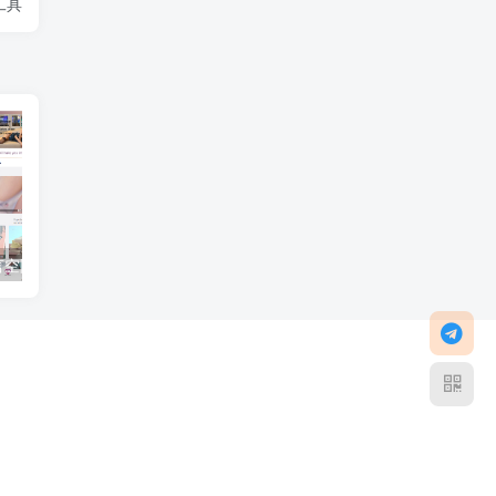
工具
【空降】多语言空降约炮同城任务源码/空降系统彩/带控/前端vue
【空降】黑色版空降约炮同城任务源码/空降任务系统cai带控