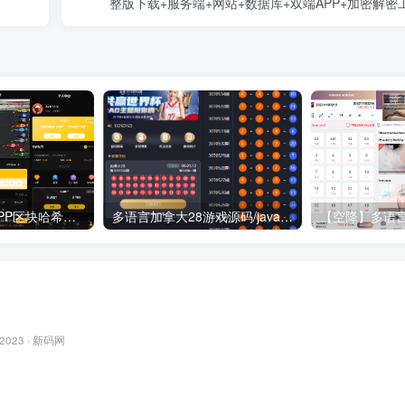
整版下载+服务端+网站+数据库+双端APP+加密解密
【哈希游戏】DAPP区块哈希竞彩/哈希值游戏/28游戏/usdt游戏/区块链游戏
多语言加拿大28游戏源码/java开发pc28系统
 2023 ·
新码网