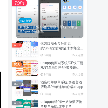
TOP1
15人点赞
新版多语言亚马逊抢单刷单系统/卡单连
单/海外抢单刷单
运营版淘金反波胆系
TOP2
、
统/uniapp前端/足球体育综合
娱乐系统/全自动采集
3年前
15人点赞
uniapp伪商城系统/CP快三游
TOP3
戏/订单自动匹配/带预设/代
理后台
2年前
15人点赞
酒店抢单刷单系统/多语言酒
TOP4
店刷单/卡单连单/前端uinapp
2年前
15人点赞
uniapp前端/海外旅游酒店抢
TOP5
单刷单系统/连单卡单