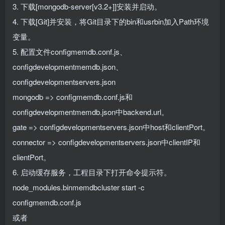
3. 下载[mongodb-server[v3.2+]]安装并启动。
4. 下载[Git]并安装，将Git目录下的bin和usrbin加入Path环境
变量。
5. 配置文件configmemdb.conf.js、
configdevelopmentmemdb.json、
configdevelopmentservers.json
mongodb => configmemdb.conf.js和
configdevelopmentmemdb.json中backend.url。
gate => configdevelopmentservers.json中host和clientPort。
connector => configdevelopmentservers.json中clientIP和
clientPort。
6. 启动缓存服务，工程目录下打开命令提示符。
node_modules.binmemdbcluster start -c
configmemdb.conf.js
或者