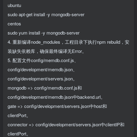
ubuntu
sudo apt-get install -y mongodb-server
centos
sudo yum install -y mongodb-server
4. 重新编译node_modules，工程目录下执行npm rebuild，安
装缺失依赖库，确保最终编译无Error。
5. 配置文件config/memdb.conf.js、
config/development/memdb.json、
config/development/servers.json。
mongodb => config/memdb.conf.js和
config/development/memdb.json中backend.url。
gate => config/development/servers.json中host和
clientPort。
connector => config/development/servers.json中clientIP和
clientPort。