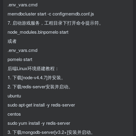
.env_vars.cmd
memdbcluster start -c configmemdb.conf.js
7. 启动游戏服务，工程目录下打开命令提示符。
node_modules.binpomelo start
或者
.env_vars.cmd
pomelo start
后端Linux环境搭建教程：
1. 下载[node-v4.4.7]并安装。
2. 下载redis-server安装并启动。
ubuntu
sudo apt-get install -y redis-server
centos
sudo yum install -y redis-server
3. 下载mongodb-server[v3.2+]安装并启动。