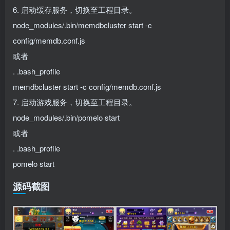
6. 启动缓存服务，切换至工程目录。
node_modules/.bin/memdbcluster start -c
config/memdb.conf.js
或者
. .bash_profile
memdbcluster start -c config/memdb.conf.js
7. 启动游戏服务，切换至工程目录。
node_modules/.bin/pomelo start
或者
. .bash_profile
pomelo start
源码截图