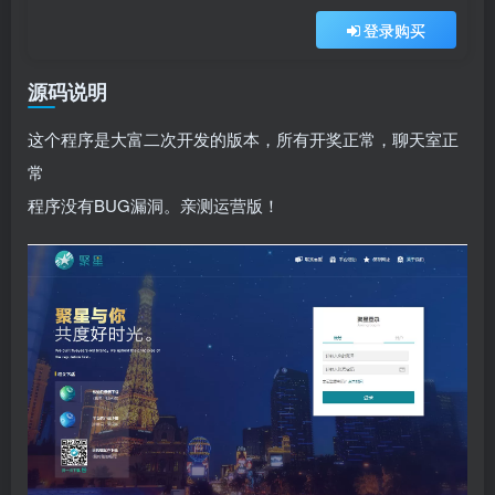
登录购买
源码说明
这个程序是大富二次开发的版本，所有开奖正常，聊天室正
常
程序没有BUG漏洞。亲测运营版！