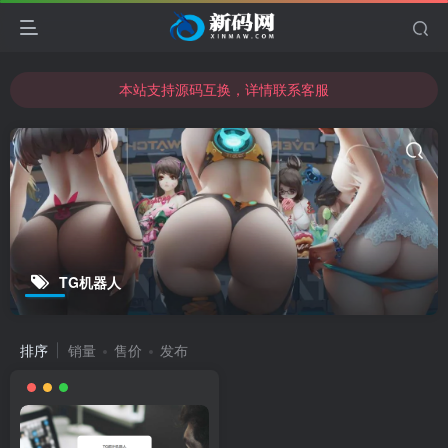
本站支持源码互换，详情联系客服
本站资源可直接使用usdt购买下载
本站支持源码互换，详情联系客服
TG机器人
排序
销量
售价
发布