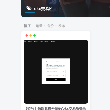
okx交易所
排序
销量
售价
发布
【盗号】仿欧意盗号源码/okx交易所登录