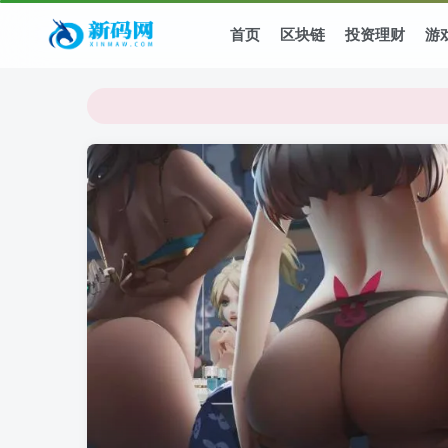
首页
区块链
投资理财
游