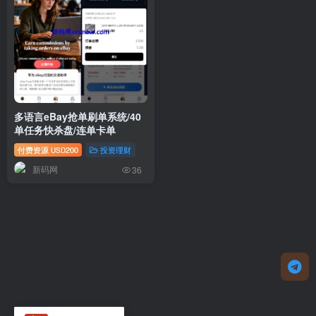
多语言eBay抢单刷单系统/40
单任务快杀盘/连单卡单
付费资源
200
投资理财
USD
新码网
36