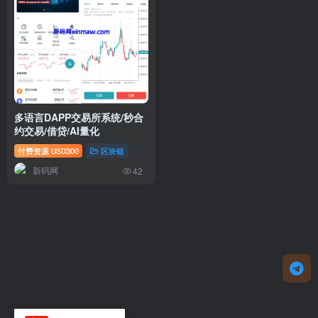
多语言DAPP交易所系统/秒合
约交易/借贷/AI量化
付费资源
300
区块链
USD
新码网
42