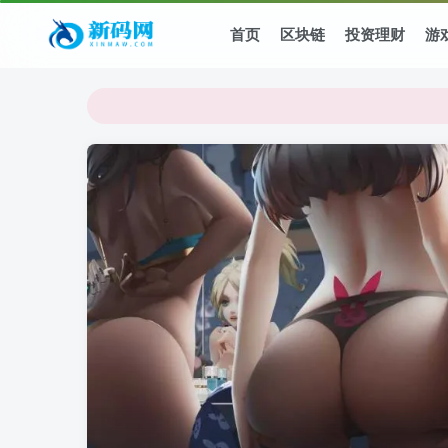
首页
区块链
投资理财
游