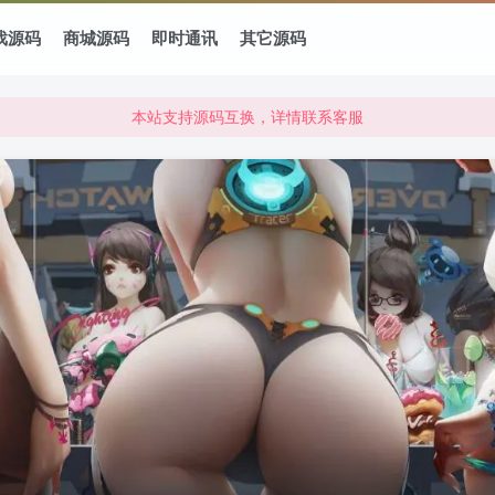
本站资源可直接使用usdt购买下载
戏源码
商城源码
即时通讯
其它源码
本站支持源码互换，详情联系客服
本站资源可直接使用usdt购买下载
本站支持源码互换，详情联系客服