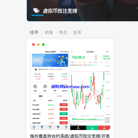
虚拟币投注竞猜
排序
销量
售价
发布
海外微盘秒合约系统/虚拟币投注竞猜/开奖