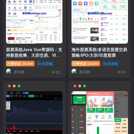
股票系统Java Vue带源码：支
海外股票系统/多语言股票交易
持新股抢筹、大宗交易、VIP
策略/IPO/大宗/印度股票
抢筹及电子合同
付费资源
300
区块链
付费资源
200
区块链
USD
USD
新码网
新码网
29
30