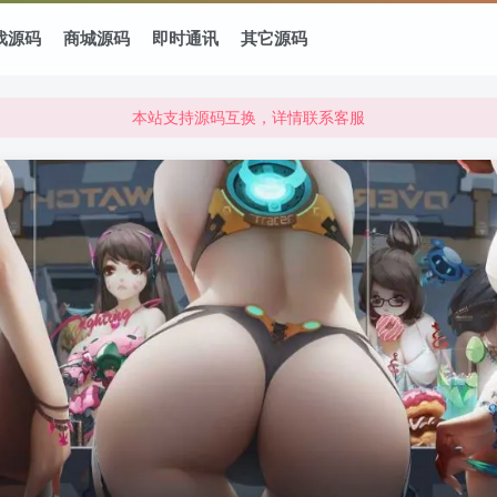
本站资源可直接使用usdt购买下载
戏源码
商城源码
即时通讯
其它源码
本站支持源码互换，详情联系客服
本站资源可直接使用usdt购买下载
本站支持源码互换，详情联系客服