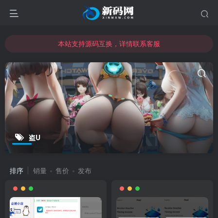
本站支持源码互换，详情联系客服
本站资源可直接使用usdt购买下载
本站支持源码互换，详情联系客服
盗U
排序
销量
售价
发布