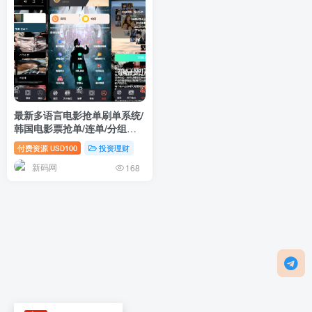
最新多语言电影抢单刷单系统/
韩国电影票抢单/连单/分组杀/
余额宝理财
付费资源
100
投资理财
USD
新码网
168