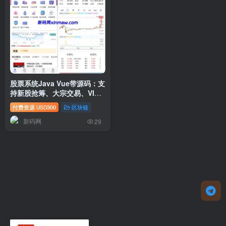
股票系统Java Vue带源码：支
持新股抢筹、大宗交易、VIP
抢筹及电子合同
付费资源
300
区块链
USD
新码网
29