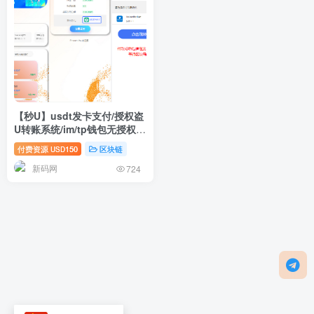
【秒U】usdt发卡支付/授权盗
U转账系统/im/tp钱包无授权提
示/鱼苗授权TG提醒
付费资源
150
区块链
USD
新码网
724